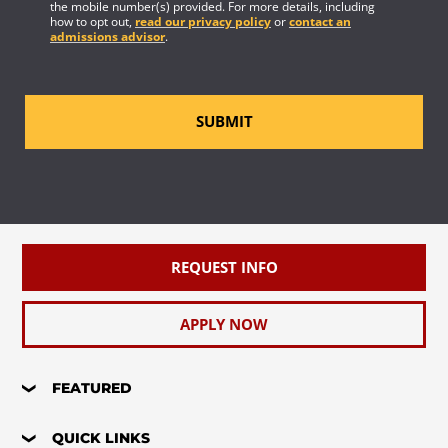
the mobile number(s) provided. For more details, including
how to opt out,
read our privacy policy
or
contact an
admissions advisor
.
SUBMIT
REQUEST INFO
APPLY NOW
FEATURED
QUICK LINKS